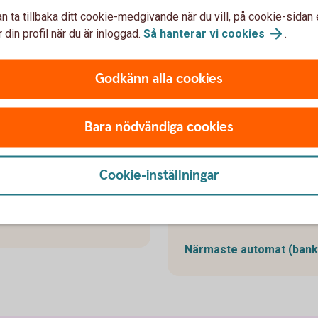
kontanter. Trevliga gåvokort f
n ta tillbaka ditt cookie-medgivande när du vill, på cookie-sidan 
ringa.
t.se)
 din profil när du är inloggad.
Så hanterar vi
cookies
.
För gåvokort, ring 0771-
Godkänn alla cookies
Bara nödvändiga cookies
Har du konta
du vill sätta 
annat för att skicka
Cookie-inställningar
ernetbanken utan dosa.
Sök efter automater i mob
app (filtrera på "insättning 
Närmaste automat
(ban