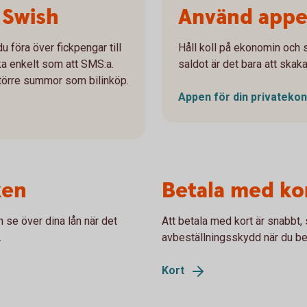
 Swish
Använd app
 du föra över fickpengar till
Håll koll på ekonomin och sk
a enkelt som att SMS:a.
saldot är det bara att skaka
större summor som bilinköp.
Appen för din
privateko
ken
Betala med kor
h se över dina lån när det
Att betala med kort är snabbt,
.
avbeställningsskydd när du be
Kort