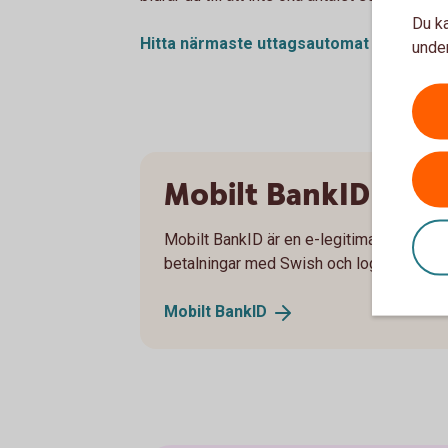
Du ka
Hitta närmaste uttagsautomat
(bankoma
under
Mobilt BankID
Mobilt BankID är en e-legitimation, bland 
betalningar med Swish och logga in i int
Mobilt
BankID