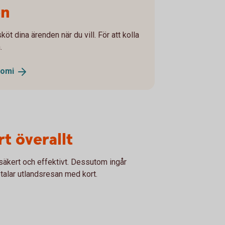
en
öt dina ärenden när du vill. För att kolla
.
nomi
t överallt
 säkert och effektivt. Dessutom ingår
talar utlandsresan med kort.