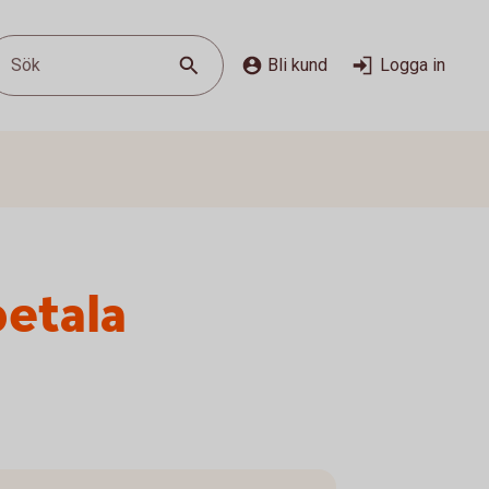
Sök
Bli kund
Logga in
betala