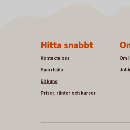
Sidfot
Hitta snabbt
Om
Kontakta oss
Om H
Spärrhjälp
Jobb
Bli kund
Priser, räntor och kurser