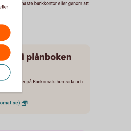
år du på närmaste bankkontor eller genom att
eller
22 11 22
nter i plånboken
in?
ilbanken eller på Bankomats hemsida och
sedlar").
komat.se)