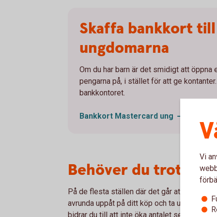
Skaffa bankkort till
ungdomarna
Om du har barn är det smidigt att öppna e
pengarna på, i stället för att ge kontanter
bankkontoret.
Bankkort Mastercard
ung
V
Vi an
Behöver du trots all
webbp
förbä
På de flesta ställen där det går att betala m
F
avrunda uppåt på ditt köp och ta ut kontanter
R
bidrar du till att inte öka antalet sedlar i samh