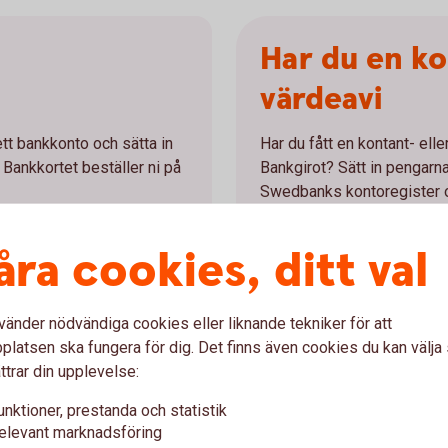
Har du en ko
värdeavi
tt bankkonto och sätta in
Har du fått en kontant- ell
. Bankkortet beställer ni på
Bankgirot? Sätt in pengarna 
Swedbanks kontoregister oc
automatiskt i fortsättninge
åra cookies, ditt val
vänder nödvändiga cookies eller liknande tekniker för att
t kontanter?
Ge bort gåvokor
latsen ska fungera för dig. Det finns även cookies du kan välj
ttrar din upplevelse:
kontanter
ed kort, kan du be om att
unktioner, prestanda och statistik
 samtidigt. När du gör så
elevant marknadsföring
Sätt in pengarna på konto, fond
ället.