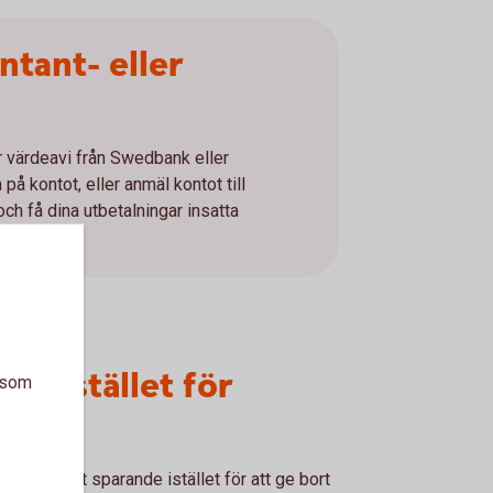
ntant- eller
er värdeavi från Swedbank eller
på kontot, eller anmäl kontot till
h få dina utbetalningar insatta
n.
t i stället för
a som
 eller annat sparande istället för att ge bort