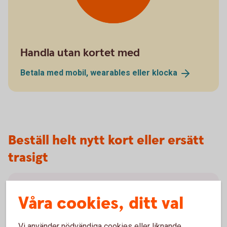
Handla utan kortet med
Betala med mobil, wearables eller
klocka
Beställ helt nytt kort eller ersätt
trasigt
Beställ helt nytt kort
Våra cookies, ditt val
Läs mer om hur du beställer ett helt nytt bankkort.
Vi använder nödvändiga cookies eller liknande