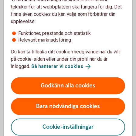
Beställa nytt
bankkort
tekniker för att webbplatsen ska fungera för dig. Det
finns även cookies du kan välja som förbättrar din
upplevelse:
Funktioner, prestanda och statistik
Relevant marknadsföring
Ersätt trasigt eller borttappat kort
Du kan ta tillbaka ditt cookie-medgivande när du vill,
Om ditt kort är trasigt, slitet eller kommit bort kan du
på cookie-sidan eller under din profil när du är
ersätta det.
inloggad.
Så hanterar vi
cookies
.
Trasigt kort? Skaffa
ersättningskort
Godkänn alla cookies
Bara nödvändiga cookies
Pris för Mastercard ung
Cookie-inställningar
Årsavgift