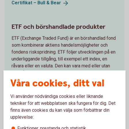
Certifikat – Bull &
Bear
ETF och börshandlade produkter
ETF (Exchange Traded Fund) är en börshandlad fond
som kombinerar aktiens handelsmöjligheter och
fondens riskspridning. ETF följer utvecklingen på en
underliggande tillgång, till exempel ett index, en
råvara eller en valuta. Den kan vara med eller utan
hävstång.
Våra cookies, ditt val
ETF och börshandlade
produkter
Vi använder nödvändiga cookies eller liknande
tekniker för att webbplatsen ska fungera för dig. Det
Obligationer och ränteplaceringar
finns även cookies du kan välja som förbättrar din
upplevelse:
En obligation är ett lån. Du lånar ut pengar till ett
Funktioner, prestanda och statistik
företag, eller staten, som utfärdat en obligation i