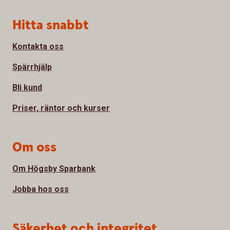
Sidfot
Hitta snabbt
Kontakta oss
Spärrhjälp
Bli kund
Priser, räntor och kurser
Om oss
Om Högsby Sparbank
Jobba hos oss
Säkerhet och integritet