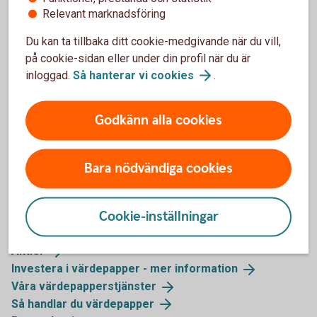
Relevant marknadsföring
stället för att låna pengar av en bank. Obligationer
handlas i procent av sitt ursprungliga värde. Det
Du kan ta tillbaka ditt cookie-medgivande när du vill,
finns flera olika typer och du får avkastningen i form
på cookie-sidan eller under din profil när du är
av ränta.
inloggad.
Så hanterar vi
cookies
.
Obligationer och
ränteplaceringar
Godkänn alla cookies
Bara nödvändiga cookies
Mer information
Cookie-inställningar
Fonder
Aktier
Investera i värdepapper - mer
information
Våra
värdepapperstjänster
Så handlar du
värdepapper